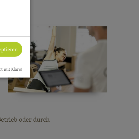
eptieren
rt mit Klaro!
Betrieb oder durch