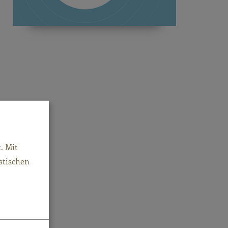
tützen
. Mit
stischen