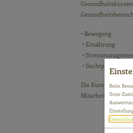
Gesundheitskursen 
Gesundheitsbereic
• Bewegung
• Ernährung
• Stressmanagemen
• Suchtprävention
Einst
Die Kurse können f
Beim Besuc
Ihrer Zust
Mitarbeitende dabei
Auswertung
Einstellun
Datenschut