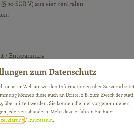
(§ 20 SGB V) aus vier zentralen
hen:
t / Entspannung
ellungen zum Datenschutz
lexibel im Alltag durchgeführt werden und unters
h unserer Website werden Informationen über Sie verarbeitet
immung können diese auch an Dritte, z.B. zum Zweck der stati
, ihre Gesundheit aktiv zu stärken.
, übermittelt werden. Sie können die hier vorgenommenen
gen jederzeit abändern.
Mehr dazu erfahren Sie hier:
zerklärung
/
Impressum
.