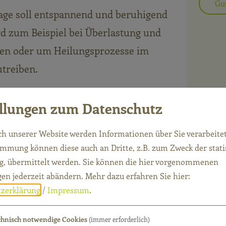
Gu
age soll entspannend und beruhigend
d zum Beispiel bei Überlastung und
len oder um Heilungsprozesse im
treiben.
ellungen zum Datenschutz
h unserer Website werden Informationen über Sie verarbeitet
immung können diese auch an Dritte, z.B. zum Zweck der stati
, übermittelt werden. Sie können die hier vorgenommenen
er Klangschalenmassage
gen jederzeit abändern.
Mehr dazu erfahren Sie hier:
zerklärung
/
Impressum
.
ugten Tons üerträgt sich auf den Körper. Dies wird
chnisch notwendige Cookies
(immer erforderlich)