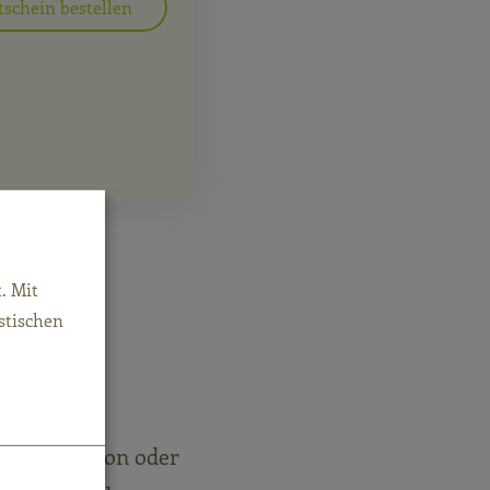
tschein bestellen
. Mit
stischen
 als Vibration oder