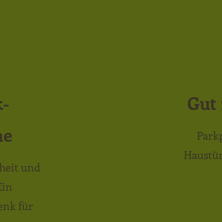
k-
Gut 
ne
Parkp
Haustür
heit und
Ein
enk für