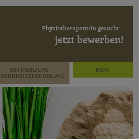
Klangschalenmassage - aktiv Eichstätt
Physiotherapeut/in gesucht –
jetzt bewerben!
BETRIEBLICHE
BLOG
ESUNDHEITSFÖRDERUNG