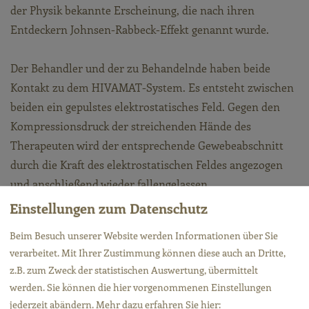
der Physik bekannte Erscheinung, die nach ihren
Entdeckern Johnsen-Rabbeck-Effekt genannt wurde.
Der Behandler und der zu Behandelnde haben beide
Kontakt zu dem HIVAMAT-System. Es entsteht zwischen
beiden ein gepulstes elektrostatisches Feld. Gegen den
Kompressionsdruck der streichenden Hände des
Therapeuten wird der entsprechende Gewebeabschnitt
durch die Kraft des elektrostatischen Feldes angezogen
und anschließend wieder fallengelassen.
Einstellungen zum Datenschutz
Bedenken, Behandler oder zu Behandelnde würden sich
Beim Besuch unserer Website werden Informationen über Sie
bei der Anwendung zunehmend elektrostatisch aufladen,
verarbeitet. Mit Ihrer Zustimmung können diese auch an Dritte,
sind unbegründet. Das Gerät verfügt über eine aktive
z.B. zum Zweck der statistischen Auswertung, übermittelt
Entladevorrichtung.
werden. Sie können die hier vorgenommenen Einstellungen
jederzeit abändern.
Mehr dazu erfahren Sie hier: