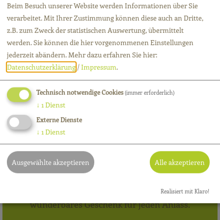
Beim Besuch unserer Website werden Informationen über Sie
verarbeitet. Mit Ihrer Zustimmung können diese auch an Dritte,
z.B. zum Zweck der statistischen Auswertung, übermittelt
werden. Sie können die hier vorgenommenen Einstellungen
jederzeit abändern.
Mehr dazu erfahren Sie hier:
Datenschutzerklärung
/
Impressum
.
gesund, fit und entspannt!
Technisch notwendige Cookies
(immer erforderlich)
↓
1
Dienst
Externe Dienste
↓
1
Dienst
Geschenk-Gutscheine
Ausgewählte akzeptieren
Alle akzeptieren
Schenken Sie Gesundheit und Wohlbefinden. Ein
Realisiert mit Klaro!
wunderbares Geschenk für jeden Anlass.