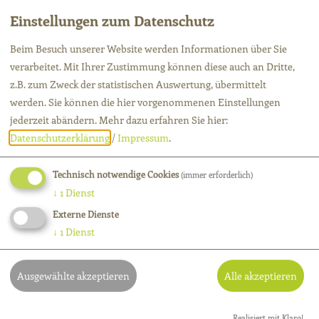
Einstellungen zum Datenschutz
Schenken Sie Gesundheit und Wohlbefinden. Ein
Beim Besuch unserer Website werden Informationen über Sie
wunderbares Geschenk für jeden Anlass.
verarbeitet. Mit Ihrer Zustimmung können diese auch an Dritte,
z.B. zum Zweck der statistischen Auswertung, übermittelt
werden. Sie können die hier vorgenommenen Einstellungen
jederzeit abändern.
Mehr dazu erfahren Sie hier:
Datenschutzerklärung
/
Impressum
.
Gut zu erreichen
Technisch notwendige Cookies
(immer erforderlich)
↓
1
Dienst
Parkplatz direkt vor der Haustür. Bahnhof
Externe Dienste
↓
1
Dienst
gegenüber.
Ausgewählte akzeptieren
Alle akzeptieren
Realisiert mit Klaro!