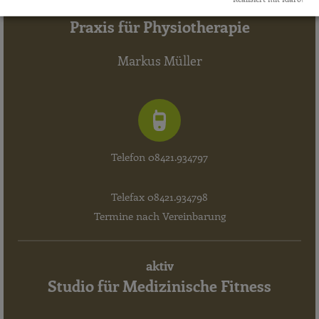
aktiv
Praxis für Physiotherapie
Markus Müller
Telefon 08421.934797
Telefax 08421.934798
Termine nach Vereinbarung
aktiv
Studio für Medizinische Fitness