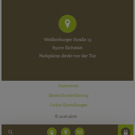
Weißenburger Straße 13
85072 Eichstätt
Parkplätze direkt vor der Tür
Impressum
Datenschutzerklärung
Cookie-Einstellungen
© 2026 aktiv
Suche
Telefon
Anfahrt
E-
Gut